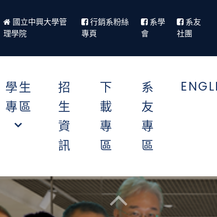
國立中興大學管
行銷系粉絲
系學
系友
理學院
專頁
會
社團
ENGL
學生
招
下
系
專區
生
載
友
資
專
專
訊
區
區