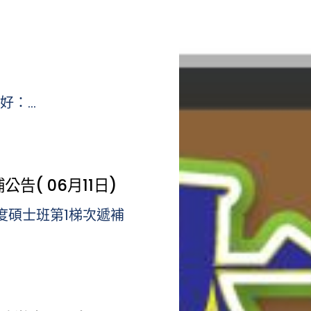
】
...
告( 06月11日)
年度碩士班第1梯次遞補