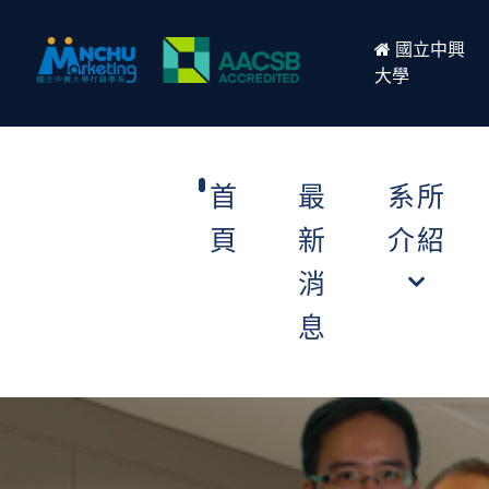
國立中興
大學
首
最
系所
頁
新
介紹
消
息